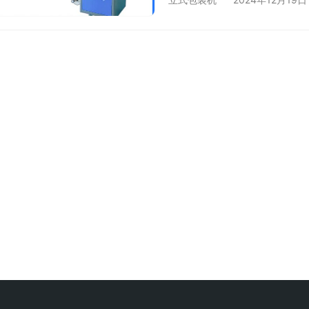
袋和包裹供应，就能一直工
包装质量稳定 机器包装能
使封口的强度和密封性更加